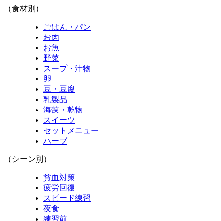
（食材別）
ごはん・パン
お肉
お魚
野菜
スープ・汁物
卵
豆・豆腐
乳製品
海藻・乾物
スイーツ
セットメニュー
ハーブ
（シーン別）
貧血対策
疲労回復
スピード練習
夜食
練習前