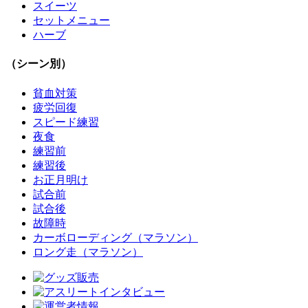
スイーツ
セットメニュー
ハーブ
（シーン別）
貧血対策
疲労回復
スピード練習
夜食
練習前
練習後
お正月明け
試合前
試合後
故障時
カーボローディング（マラソン）
ロング走（マラソン）