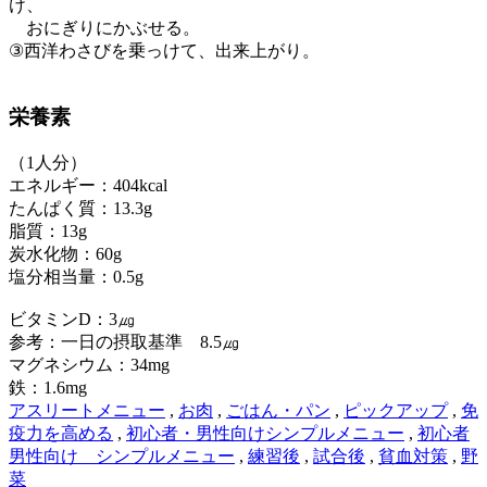
け、
おにぎりにかぶせる。
③西洋わさびを乗っけて、出来上がり。
栄養素
（1人分）
エネルギー：404kcal
たんぱく質：13.3g
脂質：13g
炭水化物：60g
塩分相当量：0.5g
ビタミンD：3㎍
参考：一日の摂取基準 8.5㎍
マグネシウム：34mg
鉄：1.6mg
アスリートメニュー
,
お肉
,
ごはん・パン
,
ピックアップ
,
免
疫力を高める
,
初心者・男性向けシンプルメニュー
,
初心者
男性向け シンプルメニュー
,
練習後
,
試合後
,
貧血対策
,
野
菜