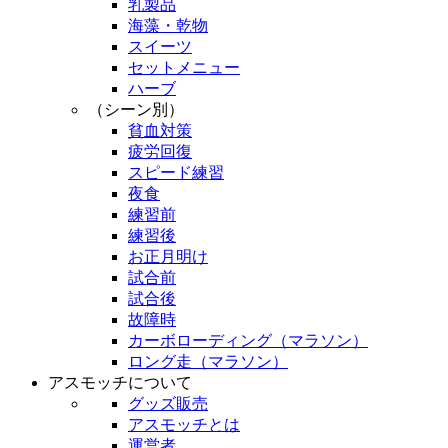
乳製品
海藻・乾物
スイーツ
セットメニュー
ハーブ
（シーン別）
貧血対策
疲労回復
スピード練習
夜食
練習前
練習後
お正月明け
試合前
試合後
故障時
カーボローディング（マラソン）
ロング走（マラソン）
アスモッチについて
グッズ販売
アスモッチとは
運営者