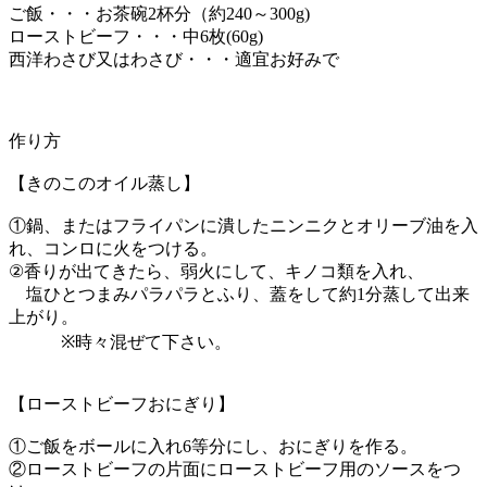
ご飯・・・お茶碗2杯分（約240～300g)
ローストビーフ・・・中6枚(60g)
西洋わさび又はわさび・・・適宜お好みで
作り方
【きのこのオイル蒸し】
①鍋、またはフライパンに潰したニンニクとオリーブ油を入
れ、コンロに火をつける。
②香りが出てきたら、弱火にして、キノコ類を入れ、
塩ひとつまみパラパラとふり、蓋をして約1分蒸して出来
上がり。
※時々混ぜて下さい。
【ローストビーフおにぎり】
①ご飯をボールに入れ6等分にし、おにぎりを作る。
②ローストビーフの片面にローストビーフ用のソースをつ