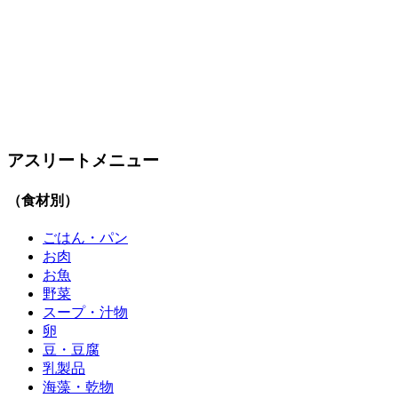
アスリートメニュー
（食材別）
ごはん・パン
お肉
お魚
野菜
スープ・汁物
卵
豆・豆腐
乳製品
海藻・乾物