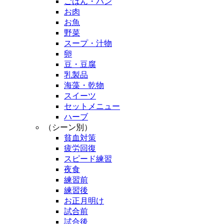
ごはん・パン
お肉
お魚
野菜
スープ・汁物
卵
豆・豆腐
乳製品
海藻・乾物
スイーツ
セットメニュー
ハーブ
（シーン別）
貧血対策
疲労回復
スピード練習
夜食
練習前
練習後
お正月明け
試合前
試合後