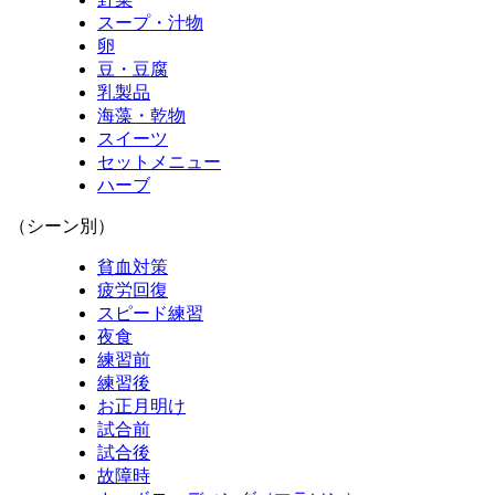
スープ・汁物
卵
豆・豆腐
乳製品
海藻・乾物
スイーツ
セットメニュー
ハーブ
（シーン別）
貧血対策
疲労回復
スピード練習
夜食
練習前
練習後
お正月明け
試合前
試合後
故障時