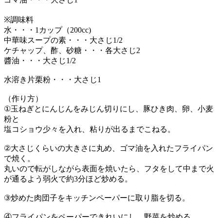
※調味料
水・・・1カップ（200cc)
中華味スープの素・・・大さじ1/2
ケチャップ、酢、砂糖・・・各大さじ2
醬油・・・大さじ1/2
水溶き片栗粉・・・大さじ1
（作り方）
①玉ねぎとにんじんをみじん切りにし、豚ひき肉、卵、小麦
粉と
塩コショウ少々を入れ、粘りが出るまでこねる。
②大さじくらいの大きさに丸め、ゴマ油を入れたフライパン
で焼く。
丸いので転がしながら表面を焼いたら、フタをして中まで火
が通るよう弱火で約3分ほど炒める。
③炒めた肉団子をキッチンペーパーに取り脂を切る。
④フライパンをペーパーできれいにし、野菜を炒める。