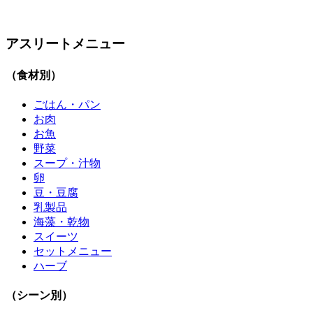
アスリートメニュー
（食材別）
ごはん・パン
お肉
お魚
野菜
スープ・汁物
卵
豆・豆腐
乳製品
海藻・乾物
スイーツ
セットメニュー
ハーブ
（シーン別）