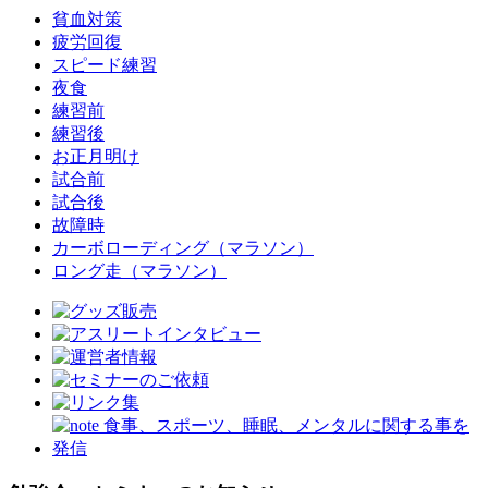
貧血対策
疲労回復
スピード練習
夜食
練習前
練習後
お正月明け
試合前
試合後
故障時
カーボローディング（マラソン）
ロング走（マラソン）