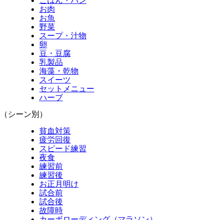
ごはん・パン
お肉
お魚
野菜
スープ・汁物
卵
豆・豆腐
乳製品
海藻・乾物
スイーツ
セットメニュー
ハーブ
（シーン別）
貧血対策
疲労回復
スピード練習
夜食
練習前
練習後
お正月明け
試合前
試合後
故障時
カーボローディング（マラソン）