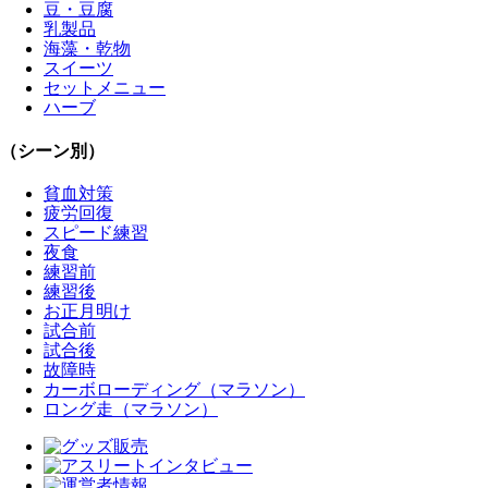
豆・豆腐
乳製品
海藻・乾物
スイーツ
セットメニュー
ハーブ
（シーン別）
貧血対策
疲労回復
スピード練習
夜食
練習前
練習後
お正月明け
試合前
試合後
故障時
カーボローディング（マラソン）
ロング走（マラソン）