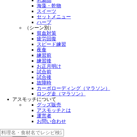
乳製品
海藻・乾物
スイーツ
セットメニュー
ハーブ
（シーン別）
貧血対策
疲労回復
スピード練習
夜食
練習前
練習後
お正月明け
試合前
試合後
故障時
カーボローディング（マラソン）
ロング走（マラソン）
アスモッチについて
グッズ販売
アスモッチとは
運営者
お問い合わせ