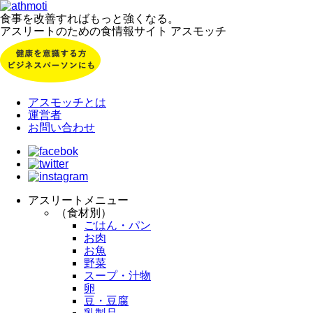
食事を改善すればもっと強くなる。
アスリートのための食情報サイト アスモッチ
アスモッチとは
運営者
お問い合わせ
アスリートメニュー
（食材別）
ごはん・パン
お肉
お魚
野菜
スープ・汁物
卵
豆・豆腐