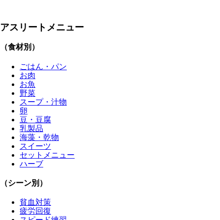
アスリートメニュー
（食材別）
ごはん・パン
お肉
お魚
野菜
スープ・汁物
卵
豆・豆腐
乳製品
海藻・乾物
スイーツ
セットメニュー
ハーブ
（シーン別）
貧血対策
疲労回復
スピード練習