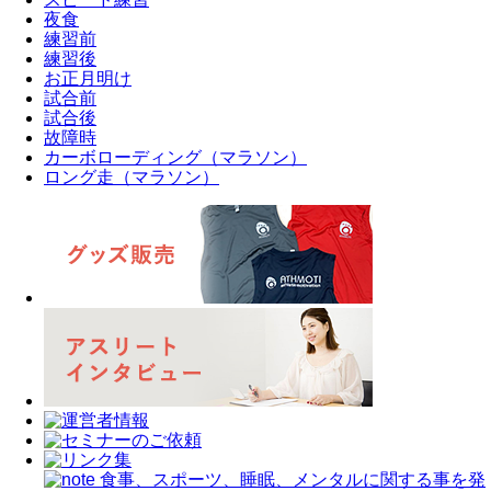
夜食
練習前
練習後
お正月明け
試合前
試合後
故障時
カーボローディング（マラソン）
ロング走（マラソン）