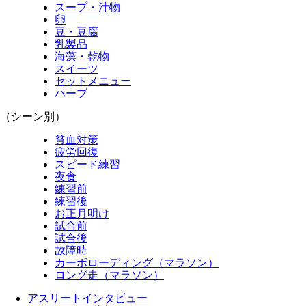
スープ・汁物
卵
豆・豆腐
乳製品
海藻・乾物
スイーツ
セットメニュー
ハーブ
（シーン別）
貧血対策
疲労回復
スピード練習
夜食
練習前
練習後
お正月明け
試合前
試合後
故障時
カーボローディング（マラソン）
ロング走（マラソン）
アスリートインタビュー