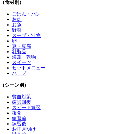
（食材別）
ごはん・パン
お肉
お魚
野菜
スープ・汁物
卵
豆・豆腐
乳製品
海藻・乾物
スイーツ
セットメニュー
ハーブ
（シーン別）
貧血対策
疲労回復
スピード練習
夜食
練習前
練習後
お正月明け