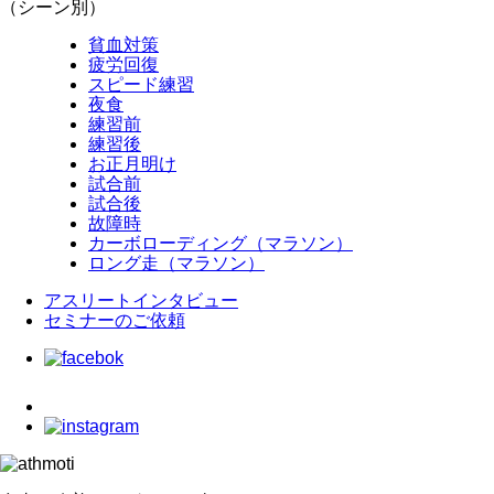
（シーン別）
貧血対策
疲労回復
スピード練習
夜食
練習前
練習後
お正月明け
試合前
試合後
故障時
カーボローディング（マラソン）
ロング走（マラソン）
アスリートインタビュー
セミナーのご依頼