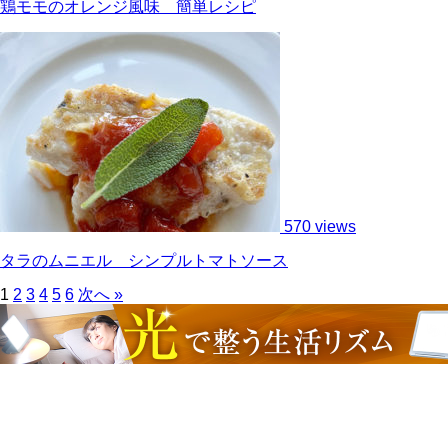
鶏モモのオレンジ風味 簡単レシピ
570 views
タラのムニエル シンプルトマトソース
1
2
3
4
5
6
次へ »