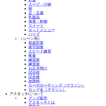
野菜
スープ・汁物
卵
豆・豆腐
乳製品
海藻・乾物
スイーツ
セットメニュー
ハーブ
（シーン別）
貧血対策
疲労回復
スピード練習
夜食
練習前
練習後
お正月明け
試合前
試合後
故障時
カーボローディング（マラソン）
ロング走（マラソン）
アスモッチについて
グッズ販売
アスモッチとは