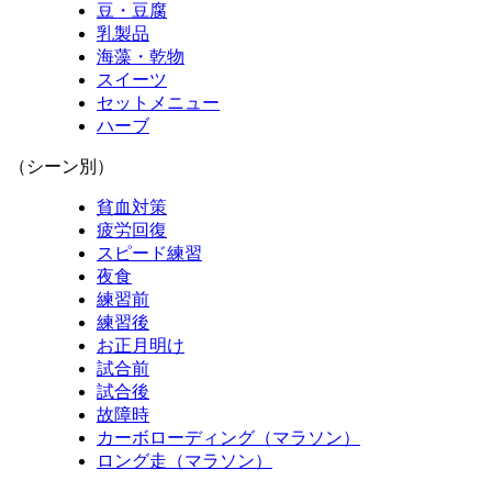
豆・豆腐
乳製品
海藻・乾物
スイーツ
セットメニュー
ハーブ
（シーン別）
貧血対策
疲労回復
スピード練習
夜食
練習前
練習後
お正月明け
試合前
試合後
故障時
カーボローディング（マラソン）
ロング走（マラソン）