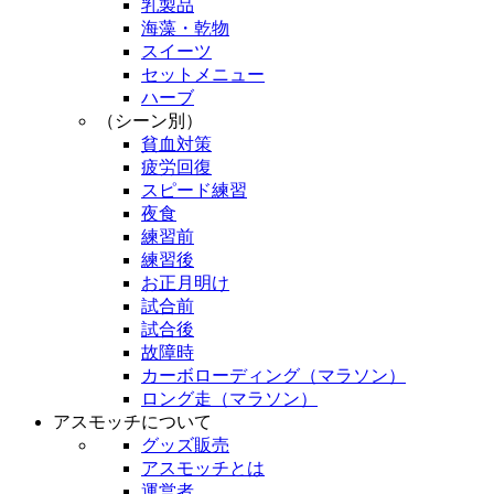
乳製品
海藻・乾物
スイーツ
セットメニュー
ハーブ
（シーン別）
貧血対策
疲労回復
スピード練習
夜食
練習前
練習後
お正月明け
試合前
試合後
故障時
カーボローディング（マラソン）
ロング走（マラソン）
アスモッチについて
グッズ販売
アスモッチとは
運営者