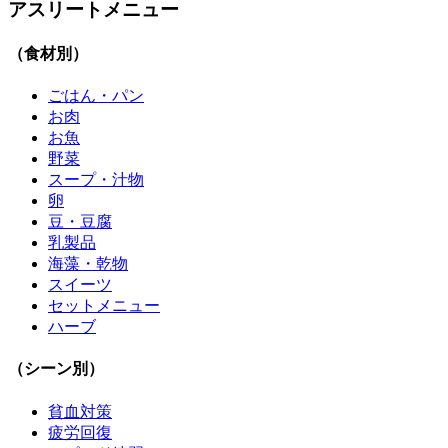
アスリートメニュー
（食材別）
ごはん・パン
お肉
お魚
野菜
スープ・汁物
卵
豆・豆腐
乳製品
海藻・乾物
スイーツ
セットメニュー
ハーブ
（シーン別）
貧血対策
疲労回復