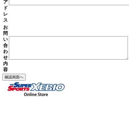
ア
ド
レ
ス
お
問
い
合
わ
せ
内
容