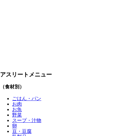
アスリートメニュー
（食材別）
ごはん・パン
お肉
お魚
野菜
スープ・汁物
卵
豆・豆腐