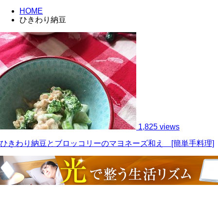
HOME
ひきわり納豆
1,825 views
ひきわり納豆とブロッコリーのマヨネーズ和え [簡単手料理]