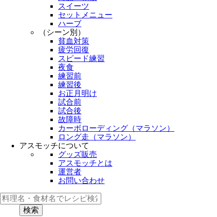
スイーツ
セットメニュー
ハーブ
（シーン別）
貧血対策
疲労回復
スピード練習
夜食
練習前
練習後
お正月明け
試合前
試合後
故障時
カーボローディング（マラソン）
ロング走（マラソン）
アスモッチについて
グッズ販売
アスモッチとは
運営者
お問い合わせ