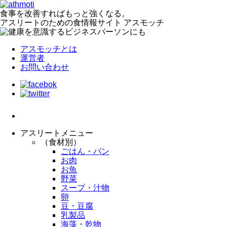
食事を改善すればもっと強くなる。
アスリートのための食情報サイト アスモッチ
アスモッチとは
運営者
お問い合わせ
アスリートメニュー
（食材別）
ごはん・パン
お肉
お魚
野菜
スープ・汁物
卵
豆・豆腐
乳製品
海藻・乾物