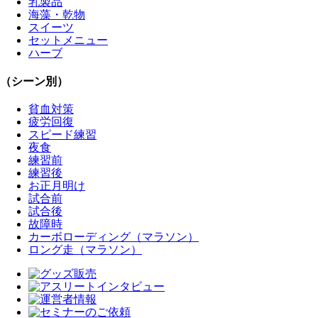
乳製品
海藻・乾物
スイーツ
セットメニュー
ハーブ
（シーン別）
貧血対策
疲労回復
スピード練習
夜食
練習前
練習後
お正月明け
試合前
試合後
故障時
カーボローディング（マラソン）
ロング走（マラソン）