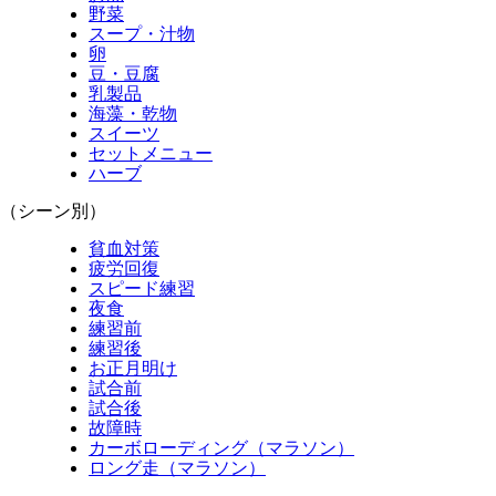
野菜
スープ・汁物
卵
豆・豆腐
乳製品
海藻・乾物
スイーツ
セットメニュー
ハーブ
（シーン別）
貧血対策
疲労回復
スピード練習
夜食
練習前
練習後
お正月明け
試合前
試合後
故障時
カーボローディング（マラソン）
ロング走（マラソン）