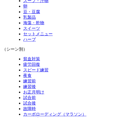
スープ・汁物
卵
豆・豆腐
乳製品
海藻・乾物
スイーツ
セットメニュー
ハーブ
（シーン別）
貧血対策
疲労回復
スピード練習
夜食
練習前
練習後
お正月明け
試合前
試合後
故障時
カーボローディング（マラソン）