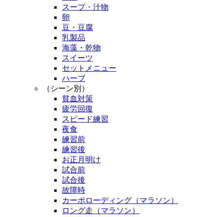
スープ・汁物
卵
豆・豆腐
乳製品
海藻・乾物
スイーツ
セットメニュー
ハーブ
（シーン別）
貧血対策
疲労回復
スピード練習
夜食
練習前
練習後
お正月明け
試合前
試合後
故障時
カーボローディング（マラソン）
ロング走（マラソン）