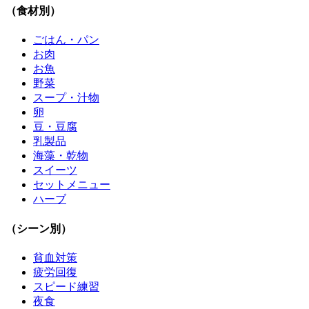
（食材別）
ごはん・パン
お肉
お魚
野菜
スープ・汁物
卵
豆・豆腐
乳製品
海藻・乾物
スイーツ
セットメニュー
ハーブ
（シーン別）
貧血対策
疲労回復
スピード練習
夜食