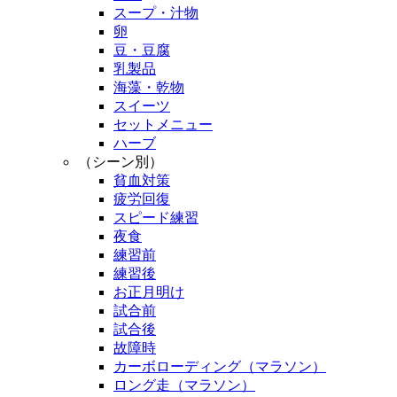
スープ・汁物
卵
豆・豆腐
乳製品
海藻・乾物
スイーツ
セットメニュー
ハーブ
（シーン別）
貧血対策
疲労回復
スピード練習
夜食
練習前
練習後
お正月明け
試合前
試合後
故障時
カーボローディング（マラソン）
ロング走（マラソン）