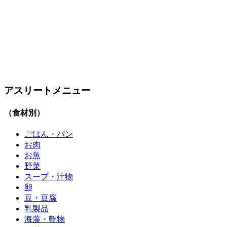
アスリートメニュー
（食材別）
ごはん・パン
お肉
お魚
野菜
スープ・汁物
卵
豆・豆腐
乳製品
海藻・乾物