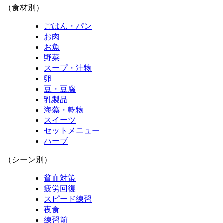
（食材別）
ごはん・パン
お肉
お魚
野菜
スープ・汁物
卵
豆・豆腐
乳製品
海藻・乾物
スイーツ
セットメニュー
ハーブ
（シーン別）
貧血対策
疲労回復
スピード練習
夜食
練習前