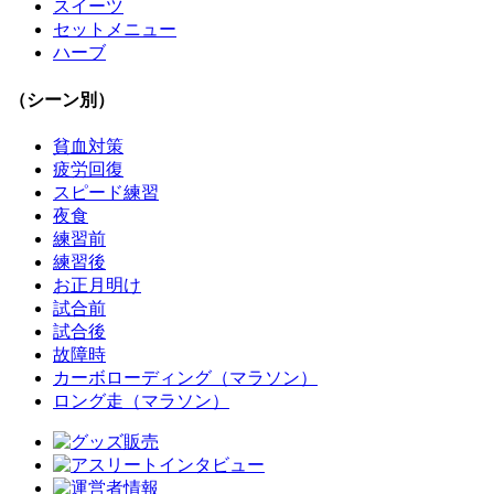
スイーツ
セットメニュー
ハーブ
（シーン別）
貧血対策
疲労回復
スピード練習
夜食
練習前
練習後
お正月明け
試合前
試合後
故障時
カーボローディング（マラソン）
ロング走（マラソン）