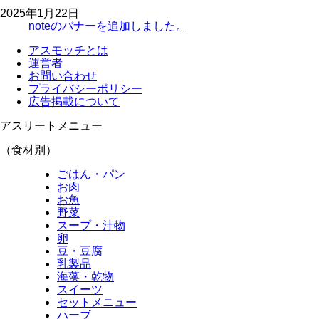
2025年1月22日
noteのバナーを追加しました。
アスモッチとは
運営者
お問い合わせ
プライバシーポリシー
広告掲載について
アスリートメニュー
（食材別）
ごはん・パン
お肉
お魚
野菜
スープ・汁物
卵
豆・豆腐
乳製品
海藻・乾物
スイーツ
セットメニュー
ハーブ