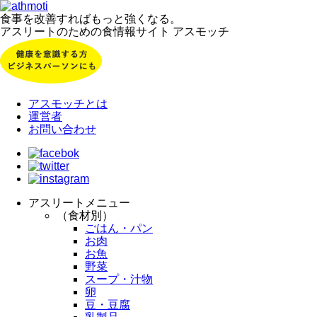
食事を改善すればもっと強くなる。
アスリートのための食情報サイト アスモッチ
アスモッチとは
運営者
お問い合わせ
アスリートメニュー
（食材別）
ごはん・パン
お肉
お魚
野菜
スープ・汁物
卵
豆・豆腐