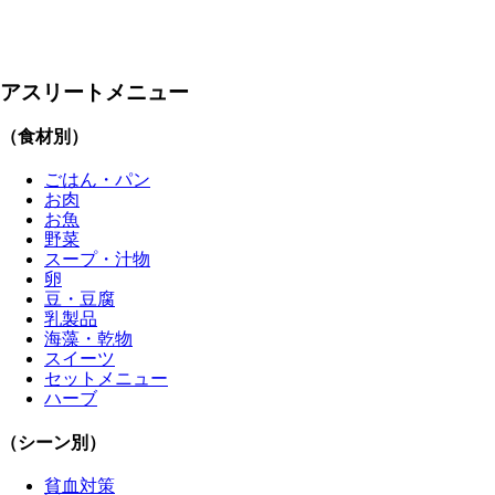
アスリートメニュー
（食材別）
ごはん・パン
お肉
お魚
野菜
スープ・汁物
卵
豆・豆腐
乳製品
海藻・乾物
スイーツ
セットメニュー
ハーブ
（シーン別）
貧血対策