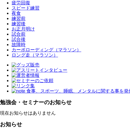
疲労回復
スピード練習
夜食
練習前
練習後
お正月明け
試合前
試合後
故障時
カーボローディング（マラソン）
ロング走（マラソン）
勉強会・セミナーのお知らせ
現在お知らせはありません
お知らせ