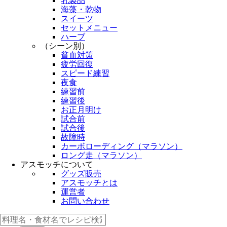
乳製品
海藻・乾物
スイーツ
セットメニュー
ハーブ
（シーン別）
貧血対策
疲労回復
スピード練習
夜食
練習前
練習後
お正月明け
試合前
試合後
故障時
カーボローディング（マラソン）
ロング走（マラソン）
アスモッチについて
グッズ販売
アスモッチとは
運営者
お問い合わせ