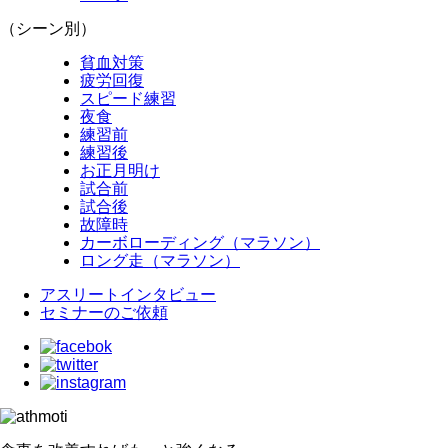
（シーン別）
貧血対策
疲労回復
スピード練習
夜食
練習前
練習後
お正月明け
試合前
試合後
故障時
カーボローディング（マラソン）
ロング走（マラソン）
アスリートインタビュー
セミナーのご依頼