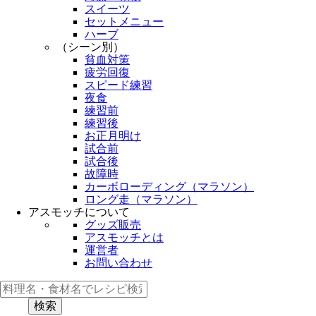
スイーツ
セットメニュー
ハーブ
（シーン別）
貧血対策
疲労回復
スピード練習
夜食
練習前
練習後
お正月明け
試合前
試合後
故障時
カーボローディング（マラソン）
ロング走（マラソン）
アスモッチについて
グッズ販売
アスモッチとは
運営者
お問い合わせ