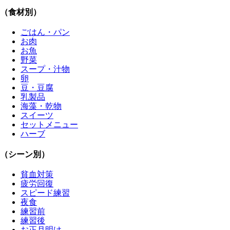
（食材別）
ごはん・パン
お肉
お魚
野菜
スープ・汁物
卵
豆・豆腐
乳製品
海藻・乾物
スイーツ
セットメニュー
ハーブ
（シーン別）
貧血対策
疲労回復
スピード練習
夜食
練習前
練習後
お正月明け