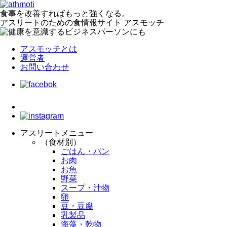
食事を改善すればもっと強くなる。
アスリートのための食情報サイト アスモッチ
アスモッチとは
運営者
お問い合わせ
アスリートメニュー
（食材別）
ごはん・パン
お肉
お魚
野菜
スープ・汁物
卵
豆・豆腐
乳製品
海藻・乾物