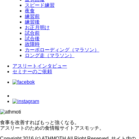
スピード練習
夜食
練習前
練習後
お正月明け
試合前
試合後
故障時
カーボローディング（マラソン）
ロング走（マラソン）
アスリートインタビュー
セミナーのご依頼
食事を改善すればもっと強くなる。
アスリートのための食情報サイトアスモッチ。
Copyright 2016 (c) ATHMOTH All Right Reserved. サイト内の