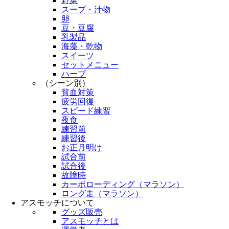
野菜
スープ・汁物
卵
豆・豆腐
乳製品
海藻・乾物
スイーツ
セットメニュー
ハーブ
（シーン別）
貧血対策
疲労回復
スピード練習
夜食
練習前
練習後
お正月明け
試合前
試合後
故障時
カーボローディング（マラソン）
ロング走（マラソン）
アスモッチについて
グッズ販売
アスモッチとは