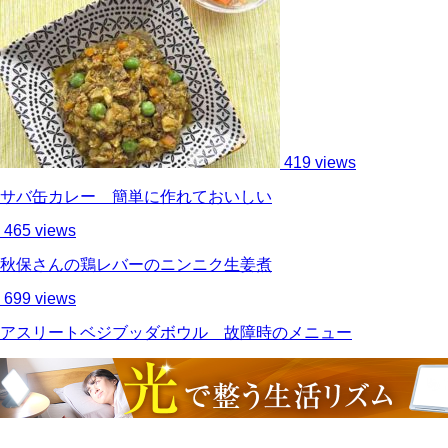
419 views
サバ缶カレー 簡単に作れておいしい
465 views
秋保さんの鶏レバーのニンニク生姜煮
699 views
アスリートベジブッダボウル 故障時のメニュー