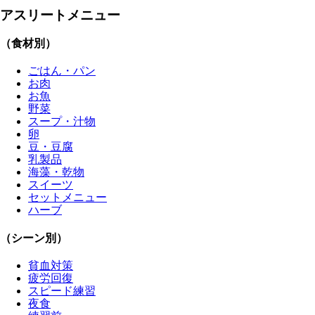
アスリートメニュー
（食材別）
ごはん・パン
お肉
お魚
野菜
スープ・汁物
卵
豆・豆腐
乳製品
海藻・乾物
スイーツ
セットメニュー
ハーブ
（シーン別）
貧血対策
疲労回復
スピード練習
夜食