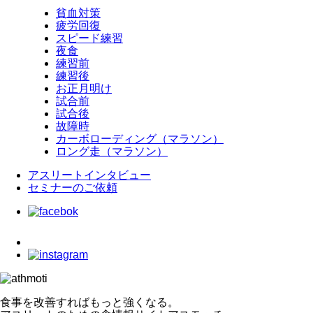
貧血対策
疲労回復
スピード練習
夜食
練習前
練習後
お正月明け
試合前
試合後
故障時
カーボローディング（マラソン）
ロング走（マラソン）
アスリートインタビュー
セミナーのご依頼
食事を改善すればもっと強くなる。