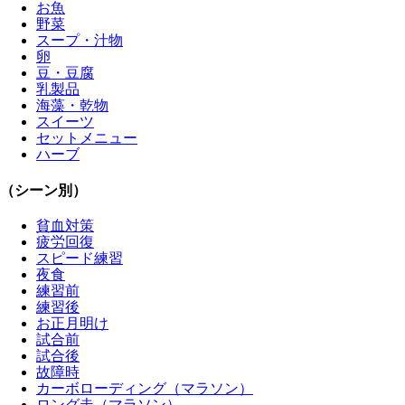
お魚
野菜
スープ・汁物
卵
豆・豆腐
乳製品
海藻・乾物
スイーツ
セットメニュー
ハーブ
（シーン別）
貧血対策
疲労回復
スピード練習
夜食
練習前
練習後
お正月明け
試合前
試合後
故障時
カーボローディング（マラソン）
ロング走（マラソン）