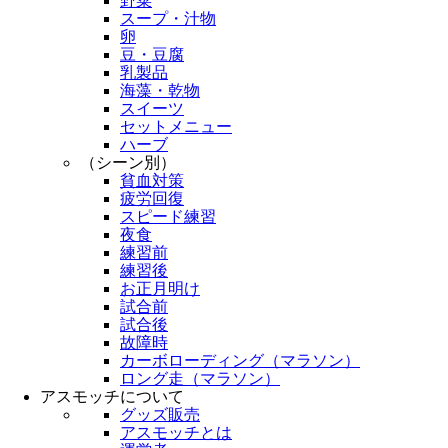
野菜
スープ・汁物
卵
豆・豆腐
乳製品
海藻・乾物
スイーツ
セットメニュー
ハーブ
（シーン別）
貧血対策
疲労回復
スピード練習
夜食
練習前
練習後
お正月明け
試合前
試合後
故障時
カーボローディング（マラソン）
ロング走（マラソン）
アスモッチについて
グッズ販売
アスモッチとは