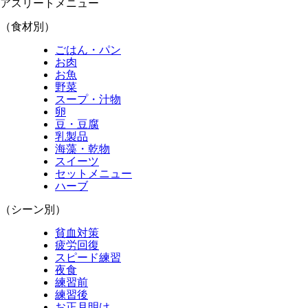
アスリートメニュー
（食材別）
ごはん・パン
お肉
お魚
野菜
スープ・汁物
卵
豆・豆腐
乳製品
海藻・乾物
スイーツ
セットメニュー
ハーブ
（シーン別）
貧血対策
疲労回復
スピード練習
夜食
練習前
練習後
お正月明け