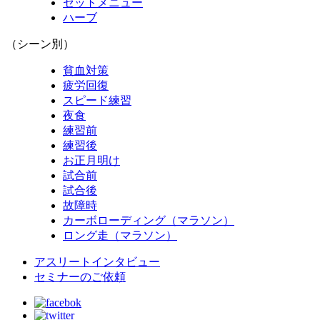
セットメニュー
ハーブ
（シーン別）
貧血対策
疲労回復
スピード練習
夜食
練習前
練習後
お正月明け
試合前
試合後
故障時
カーボローディング（マラソン）
ロング走（マラソン）
アスリートインタビュー
セミナーのご依頼