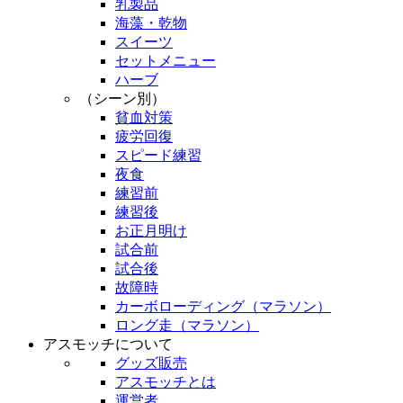
乳製品
海藻・乾物
スイーツ
セットメニュー
ハーブ
（シーン別）
貧血対策
疲労回復
スピード練習
夜食
練習前
練習後
お正月明け
試合前
試合後
故障時
カーボローディング（マラソン）
ロング走（マラソン）
アスモッチについて
グッズ販売
アスモッチとは
運営者