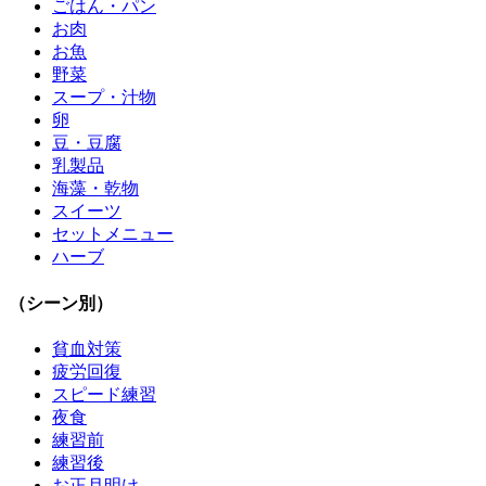
ごはん・パン
お肉
お魚
野菜
スープ・汁物
卵
豆・豆腐
乳製品
海藻・乾物
スイーツ
セットメニュー
ハーブ
（シーン別）
貧血対策
疲労回復
スピード練習
夜食
練習前
練習後
お正月明け