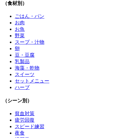
（食材別）
ごはん・パン
お肉
お魚
野菜
スープ・汁物
卵
豆・豆腐
乳製品
海藻・乾物
スイーツ
セットメニュー
ハーブ
（シーン別）
貧血対策
疲労回復
スピード練習
夜食