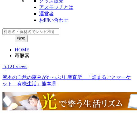
グッズ販売
アスモッチとは
運営者
お問い合わせ
HOME
苺酵素
5,121 views
熊本の自然の恵みがたっぷり 産直所 「畑まるごとマーケ
ット 有機生活」熊本県