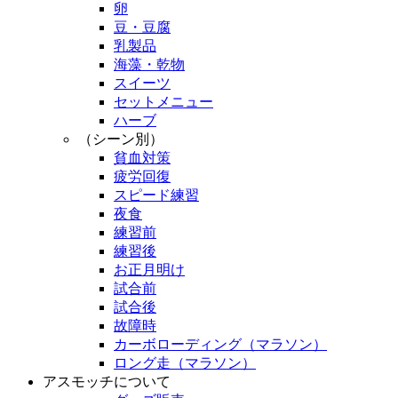
卵
豆・豆腐
乳製品
海藻・乾物
スイーツ
セットメニュー
ハーブ
（シーン別）
貧血対策
疲労回復
スピード練習
夜食
練習前
練習後
お正月明け
試合前
試合後
故障時
カーボローディング（マラソン）
ロング走（マラソン）
アスモッチについて