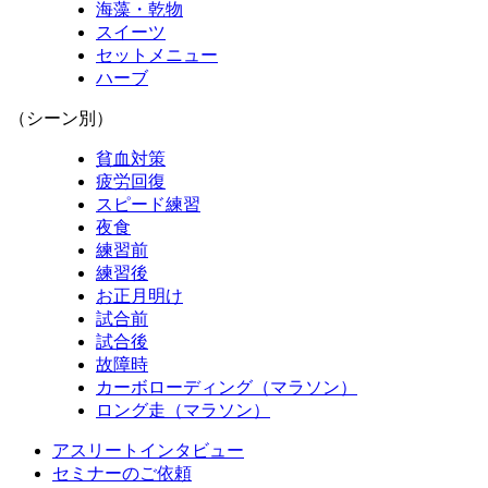
海藻・乾物
スイーツ
セットメニュー
ハーブ
（シーン別）
貧血対策
疲労回復
スピード練習
夜食
練習前
練習後
お正月明け
試合前
試合後
故障時
カーボローディング（マラソン）
ロング走（マラソン）
アスリートインタビュー
セミナーのご依頼